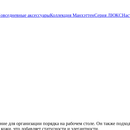
овседневные аксессуары
Коллекция Манхэттен
Серия ЛЮКС
Нас
ение для организации порядка на рабочем столе. Он также подхо
кожи, что добавляет статусности и элегантности.