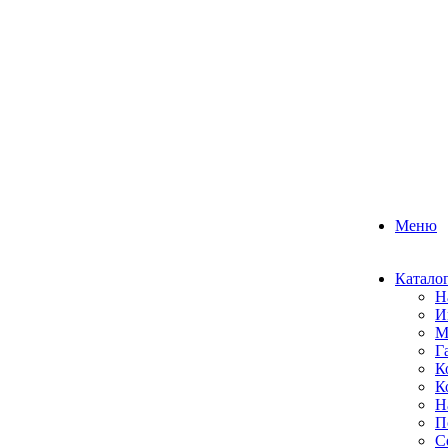
Меню
Катало
Н
И
М
Г
К
К
Н
П
С