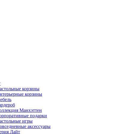
г
астольные корзины
нтерьерные корзины
ебель
ардероб
оллекция Манхэттен
орпоративные подарки
астольные игры
овседневные аксессуары
ерия Лайт