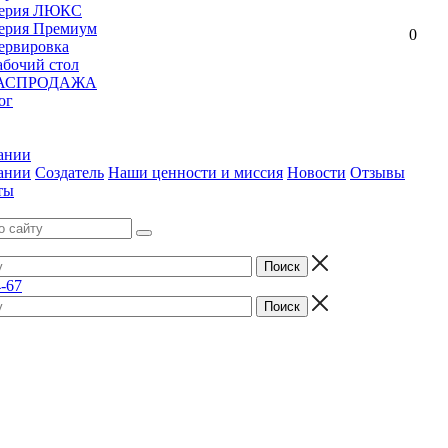
ерия ЛЮКС
ерия Премиум
0
ервировка
абочий стол
АСПРОДАЖА
ог
ании
ании
Создатель
Наши ценности и миссия
Новости
Отзывы
ты
4-67