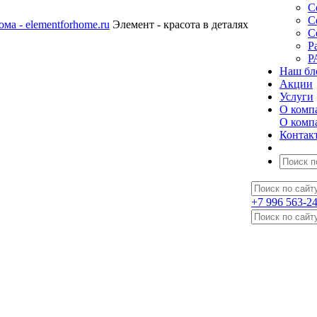
С
С
Элемент - красота в деталях
С
Р
Р
Наш бл
Акции
Услуги
О комп
О комп
Контак
+7 996 563-2