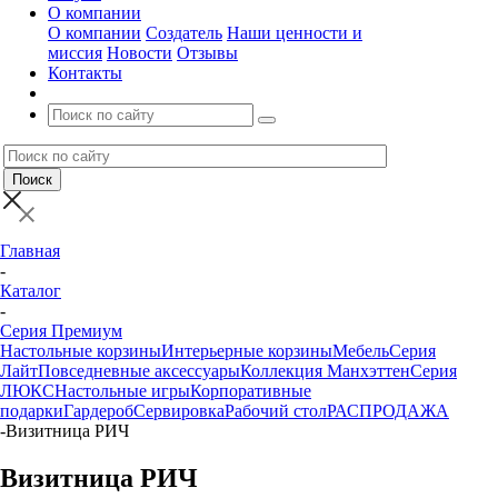
О компании
О компании
Создатель
Наши ценности и
миссия
Новости
Отзывы
Контакты
Главная
-
Каталог
-
Серия Премиум
Настольные корзины
Интерьерные корзины
Мебель
Серия
Лайт
Повседневные аксессуары
Коллекция Манхэттен
Серия
ЛЮКС
Настольные игры
Корпоративные
подарки
Гардероб
Сервировка
Рабочий стол
РАСПРОДАЖА
-
Визитница РИЧ
Визитница РИЧ