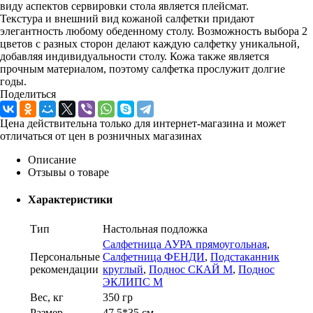
виду аспектов сервировки стола является плейсмат.
Текстура и внешний вид кожаной салфетки придают
элегантность любому обеденному столу. Возможность выбора 2
цветов с разных сторон делают каждую салфетку уникальной,
добавляя индивидуальности столу. Кожа также является
прочным материалом, поэтому салфетка прослужит долгие
годы.
Поделиться
Цена действительна только для интернет-магазина и может
отличаться от цен в розничных магазинах
Описание
Отзывы о товаре
Характеристики
Тип
Настольная подложка
Салфетница АУРА прямоугольная
,
Персональные
Салфетница ФЕНДИ
,
Подстаканник
рекомендации
круглый
,
Поднос СКАЙ М
,
Поднос
ЭКЛИПС М
Вес, кг
350 гр
Размер
47,5*35 см