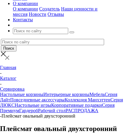
О компании
О компании
Создатель
Наши ценности и
миссия
Новости
Отзывы
Контакты
Главная
-
Каталог
-
Сервировка
Настольные корзины
Интерьерные корзины
Мебель
Серия
Лайт
Повседневные аксессуары
Коллекция Манхэттен
Серия
ЛЮКС
Настольные игры
Корпоративные подарки
Серия
Премиум
Гардероб
Рабочий стол
РАСПРОДАЖА
-
Плейсмат овальный двухсторонний
Плейсмат овальный двухсторонний