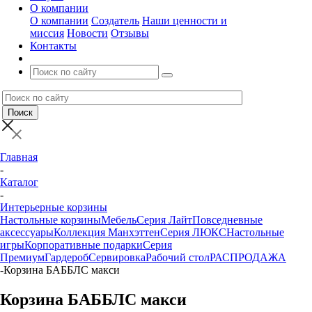
О компании
О компании
Создатель
Наши ценности и
миссия
Новости
Отзывы
Контакты
Главная
-
Каталог
-
Интерьерные корзины
Настольные корзины
Мебель
Серия Лайт
Повседневные
аксессуары
Коллекция Манхэттен
Серия ЛЮКС
Настольные
игры
Корпоративные подарки
Серия
Премиум
Гардероб
Сервировка
Рабочий стол
РАСПРОДАЖА
-
Корзина БАББЛС макси
Корзина БАББЛС макси