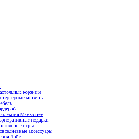
г
астольные корзины
нтерьерные корзины
ебель
ардероб
оллекция Манхэттен
орпоративные подарки
астольные игры
овседневные аксессуары
ерия Лайт