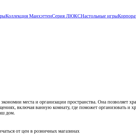
ары
Коллекция Манхэттен
Серия ЛЮКС
Настольные игры
Корпора
кономии места и организации пространства. Она позволяет хра
щениях, включая ванную комнату, где поможет организовать и х
аш дом.
ичаться от цен в розничных магазинах