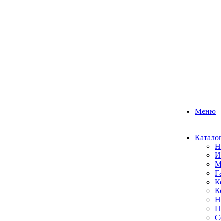
Меню
Катало
Н
И
М
Г
К
К
Н
П
С