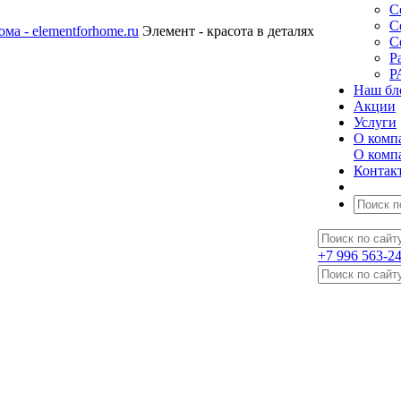
С
С
Элемент - красота в деталях
С
Р
Р
Наш бл
Акции
Услуги
О комп
О комп
Контак
+7 996 563-2