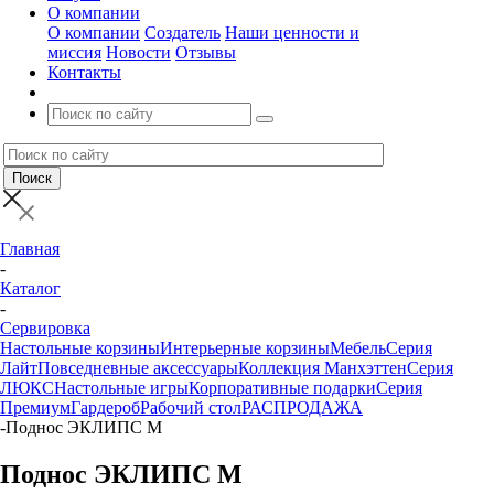
О компании
О компании
Создатель
Наши ценности и
миссия
Новости
Отзывы
Контакты
Главная
-
Каталог
-
Сервировка
Настольные корзины
Интерьерные корзины
Мебель
Серия
Лайт
Повседневные аксессуары
Коллекция Манхэттен
Серия
ЛЮКС
Настольные игры
Корпоративные подарки
Серия
Премиум
Гардероб
Рабочий стол
РАСПРОДАЖА
-
Поднос ЭКЛИПС М
Поднос ЭКЛИПС М