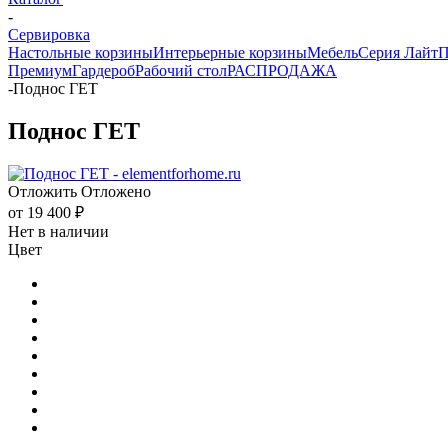
-
Сервировка
Настольные корзины
Интерьерные корзины
Мебель
Серия Лайт
П
Премиум
Гардероб
Рабочий стол
РАСПРОДАЖА
-
Поднос ГЕТ
Поднос ГЕТ
Отложить
Отложено
от
19 400 ₽
Нет в наличии
Цвет