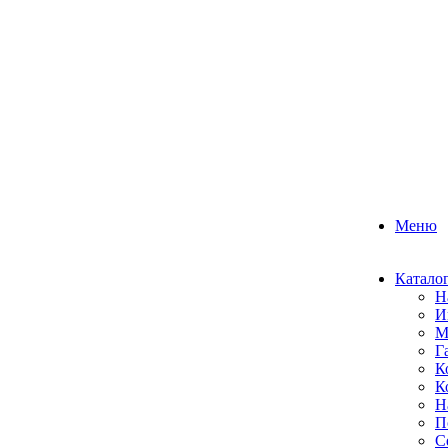
Меню
Катало
Н
И
М
Г
К
К
Н
П
С