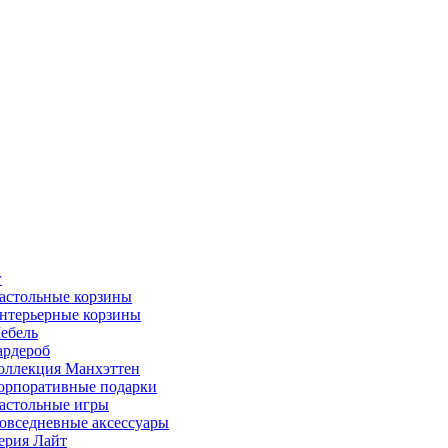
г
астольные корзины
нтерьерные корзины
ебель
ардероб
оллекция Манхэттен
орпоративные подарки
астольные игры
овседневные аксессуары
ерия Лайт