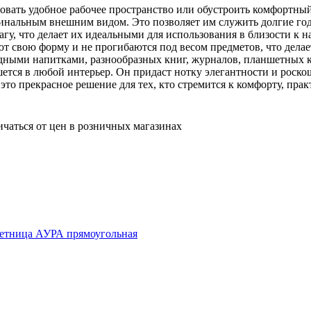
овать удобное рабочее пространство или обустроить комфортный 
инальным внешним видом. Это позволяет им служить долгие годы
гу, что делает их идеальными для использования в близости к 
ют свою форму и не прогибаются под весом предметов, что дела
одными напитками, разнообразных книг, журналов, планшетных 
ется в любой интерьер. Он придаст нотку элегантности и роско
это прекрасное решение для тех, кто стремится к комфорту, пра
ичаться от цен в розничных магазинах
етница АУРА прямоугольная