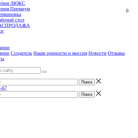
ерия ЛЮКС
ерия Премиум
0
ервировка
абочий стол
АСПРОДАЖА
ог
ании
ании
Создатель
Наши ценности и миссия
Новости
Отзывы
ты
4-67