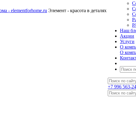
С
С
Элемент - красота в деталях
С
Р
Р
Наш бл
Акции
Услуги
О комп
О комп
Контак
+7 996 563-2