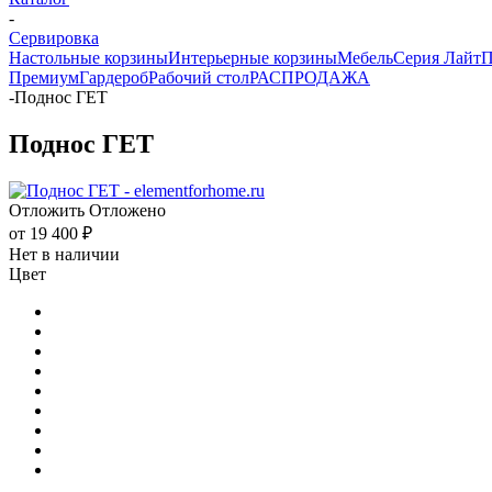
-
Сервировка
Настольные корзины
Интерьерные корзины
Мебель
Серия Лайт
П
Премиум
Гардероб
Рабочий стол
РАСПРОДАЖА
-
Поднос ГЕТ
Поднос ГЕТ
Отложить
Отложено
от
19 400 ₽
Нет в наличии
Цвет