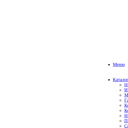
Меню
Катало
Н
И
М
Г
К
К
Н
П
С