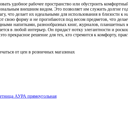
овать удобное рабочее пространство или обустроить комфортный 
инальным внешним видом. Это позволяет им служить долгие годы
гу, что делает их идеальными для использования в близости к 
ют свою форму и не прогибаются под весом предметов, что дела
одными напитками, разнообразных книг, журналов, планшетных 
ется в любой интерьер. Он придаст нотку элегантности и роско
это прекрасное решение для тех, кто стремится к комфорту, пра
ичаться от цен в розничных магазинах
етница АУРА прямоугольная