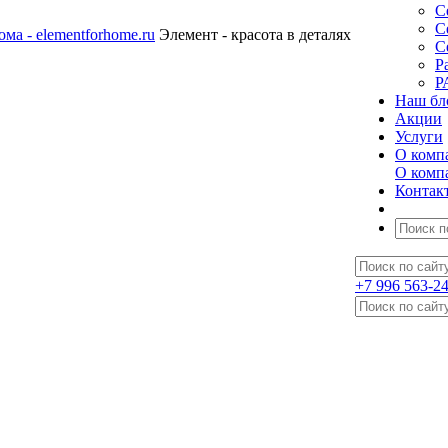
С
С
Элемент - красота в деталях
С
Р
Р
Наш бл
Акции
Услуги
О комп
О комп
Контак
+7 996 563-2