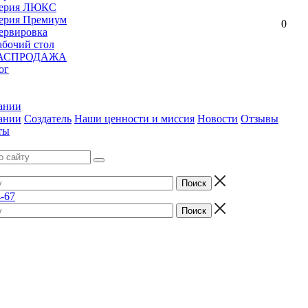
ерия ЛЮКС
ерия Премиум
0
ервировка
абочий стол
АСПРОДАЖА
ог
ании
ании
Создатель
Наши ценности и миссия
Новости
Отзывы
ты
4-67