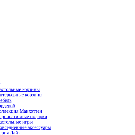
г
астольные корзины
нтерьерные корзины
ебель
ардероб
оллекция Манхэттен
орпоративные подарки
астольные игры
овседневные аксессуары
ерия Лайт