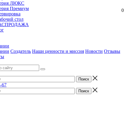
ерия ЛЮКС
ерия Премиум
0
ервировка
абочий стол
АСПРОДАЖА
ог
ании
ании
Создатель
Наши ценности и миссия
Новости
Отзывы
ты
4-67