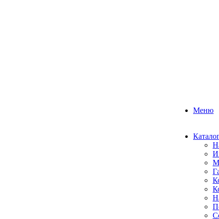
Меню
Катало
Н
И
М
Г
К
К
Н
П
С