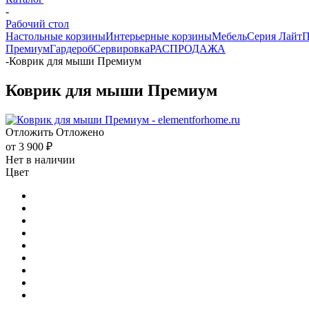
-
Рабочий стол
Настольные корзины
Интерьерные корзины
Мебель
Серия Лайт
П
Премиум
Гардероб
Сервировка
РАСПРОДАЖА
-
Коврик для мыши Премиум
Коврик для мыши Премиум
Отложить
Отложено
от
3 900 ₽
Нет в наличии
Цвет