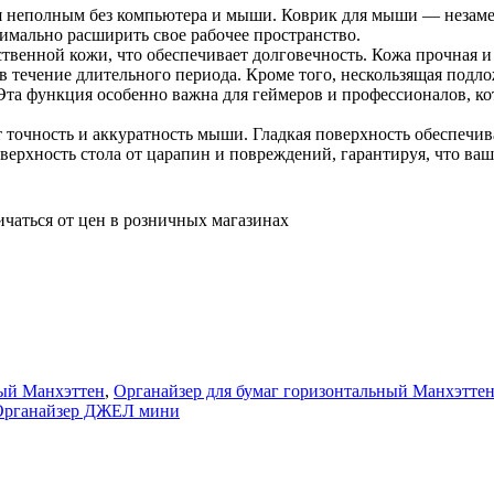
я неполным без компьютера и мыши. Коврик для мыши — незаме
имально расширить свое рабочее пространство.
енной кожи, что обеспечивает долговечность. Кожа прочная и у
 в течение длительного периода. Кроме того, нескользящая под
 Эта функция особенно важна для геймеров и профессионалов, к
точность и аккуратность мыши. Гладкая поверхность обеспечи
ерхность стола от царапин и повреждений, гарантируя, что ваше
ичаться от цен в розничных магазинах
ный Манхэттен
,
Органайзер для бумаг горизонтальный Манхэтте
Органайзер ДЖЕЛ мини