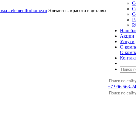
С
С
Элемент - красота в деталях
С
Р
Р
Наш бл
Акции
Услуги
О комп
О комп
Контак
+7 996 563-2