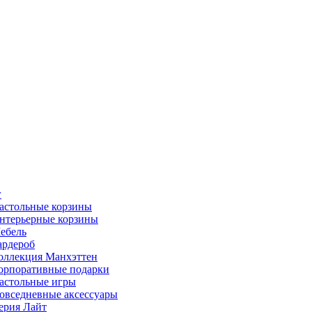
г
астольные корзины
нтерьерные корзины
ебель
ардероб
оллекция Манхэттен
орпоративные подарки
астольные игры
овседневные аксессуары
ерия Лайт