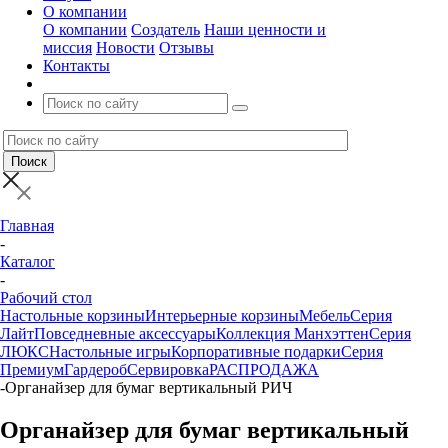
О компании
О компании
Создатель
Наши ценности и
миссия
Новости
Отзывы
Контакты
Главная
-
Каталог
-
Рабочий стол
Настольные корзины
Интерьерные корзины
Мебель
Серия
Лайт
Повседневные аксессуары
Коллекция Манхэттен
Серия
ЛЮКС
Настольные игры
Корпоративные подарки
Серия
Премиум
Гардероб
Сервировка
РАСПРОДАЖА
-
Органайзер для бумаг вертикальный РИЧ
Органайзер для бумаг вертикальный