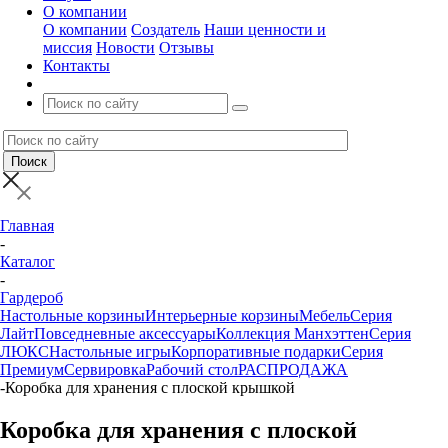
О компании
О компании
Создатель
Наши ценности и
миссия
Новости
Отзывы
Контакты
Главная
-
Каталог
-
Гардероб
Настольные корзины
Интерьерные корзины
Мебель
Серия
Лайт
Повседневные аксессуары
Коллекция Манхэттен
Серия
ЛЮКС
Настольные игры
Корпоративные подарки
Серия
Премиум
Сервировка
Рабочий стол
РАСПРОДАЖА
-
Коробка для хранения с плоской крышкой
Коробка для хранения с плоской