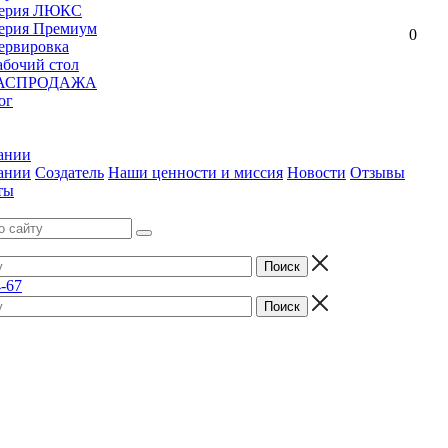
ерия ЛЮКС
ерия Премиум
0
ервировка
абочий стол
АСПРОДАЖА
ог
ании
ании
Создатель
Наши ценности и миссия
Новости
Отзывы
ты
4-67