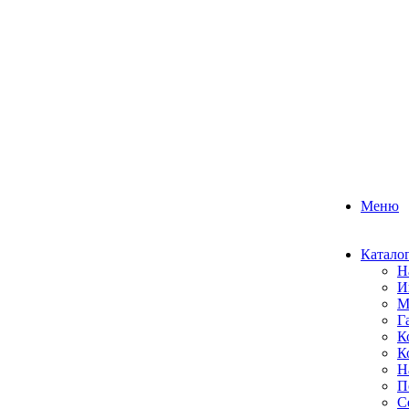
Меню
Катало
Н
И
М
Г
К
К
Н
П
С