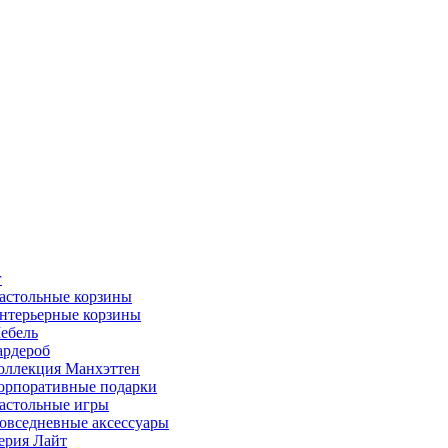
г
астольные корзины
нтерьерные корзины
ебель
ардероб
оллекция Манхэттен
орпоративные подарки
астольные игры
овседневные аксессуары
ерия Лайт