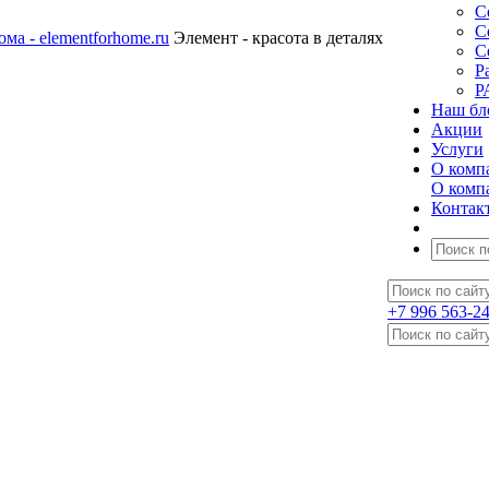
С
С
Элемент - красота в деталях
С
Р
Р
Наш бл
Акции
Услуги
О комп
О комп
Контак
+7 996 563-2