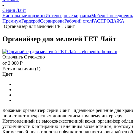
-
Серия Лайт
Настольные корзины
Интерьерные корзины
Мебель
Повседневны
Премиум
Гардероб
Сервировка
Рабочий стол
РАСПРОДАЖА
-
Органайзер для мелочей ГЕТ Лайт
Органайзер для мелочей ГЕТ Лайт
Отложить
Отложено
от
3 000 ₽
Есть в наличии
(1)
Цвет
Кожаный органайзер серии Лайт - идеальное решение для хран
но и станет прекрасным дополнением к вашему интерьеру.
Изготовленный из высококачественной кожи, органайзер облад
устойчивости к истиранию и внешним воздействиям, поэтому в
Кроме своей практичности и функциональности, органайзер об