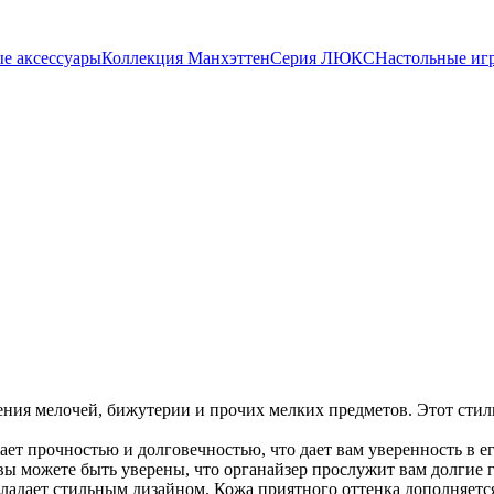
е аксессуары
Коллекция Манхэттен
Серия ЛЮКС
Настольные иг
ения мелочей, бижутерии и прочих мелких предметов. Этот стил
ает прочностью и долговечностью, что дает вам уверенность в 
ы можете быть уверены, что органайзер прослужит вам долгие 
ладает стильным дизайном. Кожа приятного оттенка дополняетс