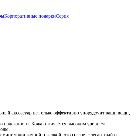
ры
Корпоративные подарки
Серия
ьный аксессуар не только эффективно упорядочит ваши вещи,
его надежности. Кожа отличается высоким уровнем
годы.
я минималистичной отделкой, что создает элегантный и