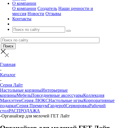
О компании
О компании
Создатель
Наши ценности и
миссия
Новости
Отзывы
Контакты
Главная
-
Каталог
-
Серия Лайт
Настольные корзины
Интерьерные
корзины
Мебель
Повседневные аксессуары
Коллекция
Манхэттен
Серия ЛЮКС
Настольные игры
Корпоративные
подарки
Серия Премиум
Гардероб
Сервировка
Рабочий
стол
РАСПРОДАЖА
-
Органайзер для мелочей ГЕТ Лайт
Органайзер для мелочей ГЕТ Лайт