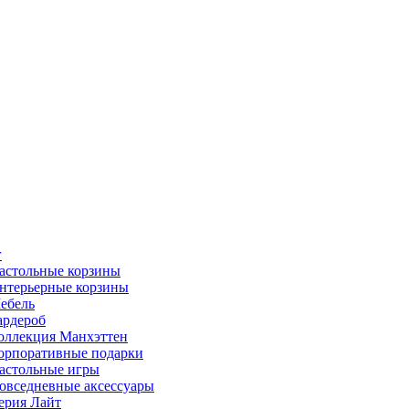
г
астольные корзины
нтерьерные корзины
ебель
ардероб
оллекция Манхэттен
орпоративные подарки
астольные игры
овседневные аксессуары
ерия Лайт