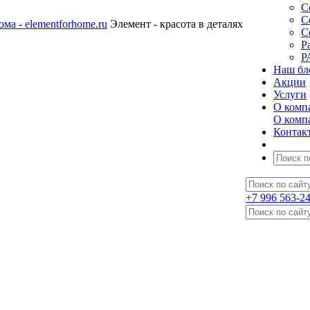
С
С
Элемент - красота в деталях
С
Р
Р
Наш бл
Акции
Услуги
О комп
О комп
Контак
+7 996 563-2