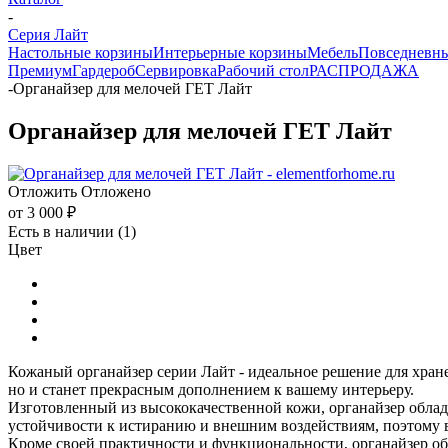
-
Серия Лайт
Настольные корзины
Интерьерные корзины
Мебель
Повседневны
Премиум
Гардероб
Сервировка
Рабочий стол
РАСПРОДАЖА
-
Органайзер для мелочей ГЕТ Лайт
Органайзер для мелочей ГЕТ Лайт
Отложить
Отложено
от
3 000 ₽
Есть в наличии
(1)
Цвет
Кожаный органайзер серии Лайт - идеальное решение для хран
но и станет прекрасным дополнением к вашему интерьеру.
Изготовленный из высококачественной кожи, органайзер облад
устойчивости к истиранию и внешним воздействиям, поэтому в
Кроме своей практичности и функциональности, органайзер об