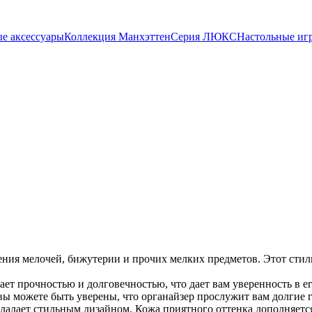
е аксессуары
Коллекция Манхэттен
Серия ЛЮКС
Настольные иг
ения мелочей, бижутерии и прочих мелких предметов. Этот стил
ает прочностью и долговечностью, что дает вам уверенность в 
ы можете быть уверены, что органайзер прослужит вам долгие 
ладает стильным дизайном. Кожа приятного оттенка дополняетс