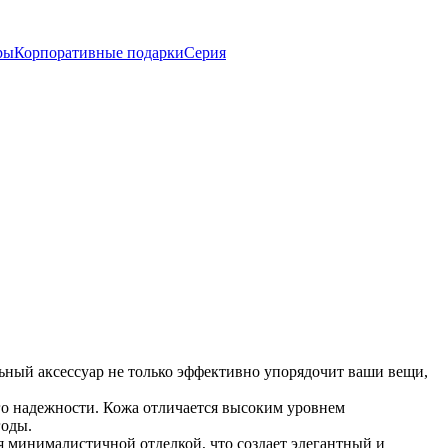
ры
Корпоративные подарки
Серия
ьный аксессуар не только эффективно упорядочит ваши вещи,
его надежности. Кожа отличается высоким уровнем
годы.
я минималистичной отделкой, что создает элегантный и