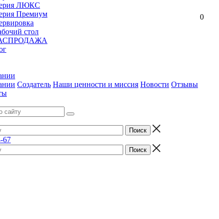
ерия ЛЮКС
ерия Премиум
0
ервировка
абочий стол
АСПРОДАЖА
ог
ании
ании
Создатель
Наши ценности и миссия
Новости
Отзывы
ты
4-67