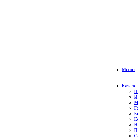
Меню
Катало
Н
И
М
Г
К
К
Н
П
С