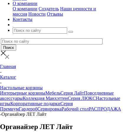
О компании
О компании
Создатель
Наши ценности и
миссия
Новости
Отзывы
Контакты
Главная
-
Каталог
-
Настольные корзины
Интерьерные корзины
Мебель
Серия Лайт
Повседневные
аксессуары
Коллекция Манхэттен
Серия ЛЮКС
Настольные
игры
Корпоративные подарки
Серия
Премиум
Гардероб
Сервировка
Рабочий стол
РАСПРОДАЖА
-
Органайзер ЛЕТ Лайт
Органайзер ЛЕТ Лайт