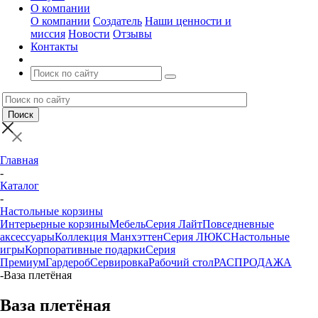
О компании
О компании
Создатель
Наши ценности и
миссия
Новости
Отзывы
Контакты
Главная
-
Каталог
-
Настольные корзины
Интерьерные корзины
Мебель
Серия Лайт
Повседневные
аксессуары
Коллекция Манхэттен
Серия ЛЮКС
Настольные
игры
Корпоративные подарки
Серия
Премиум
Гардероб
Сервировка
Рабочий стол
РАСПРОДАЖА
-
Ваза плетёная
Ваза плетёная