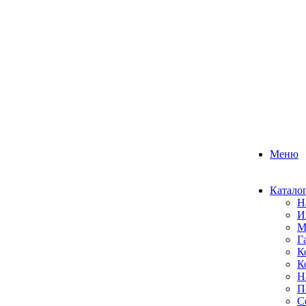
Меню
Катало
Н
И
М
Г
К
К
Н
П
С