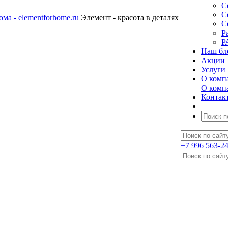
С
С
Элемент - красота в деталях
С
Р
Р
Наш бл
Акции
Услуги
О комп
О комп
Контак
+7 996 563-2