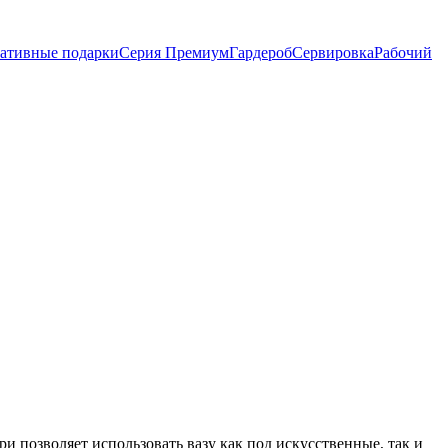
ативные подарки
Серия Премиум
Гардероб
Сервировка
Рабочий
и позволяет использовать вазу как под искусственные, так и