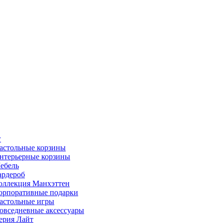
г
астольные корзины
нтерьерные корзины
ебель
ардероб
оллекция Манхэттен
орпоративные подарки
астольные игры
овседневные аксессуары
ерия Лайт