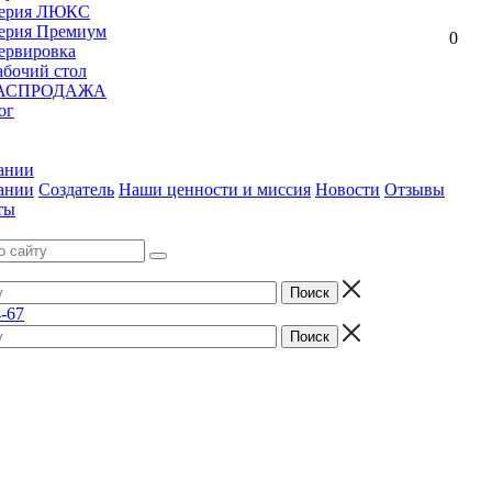
ерия ЛЮКС
ерия Премиум
0
ервировка
абочий стол
АСПРОДАЖА
ог
ании
ании
Создатель
Наши ценности и миссия
Новости
Отзывы
ты
4-67