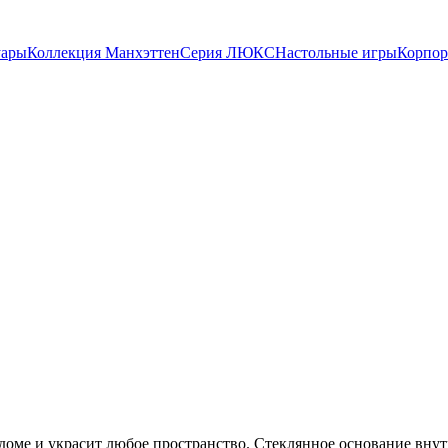
уары
Коллекция Манхэттен
Серия ЛЮКС
Настольные игры
Корпор
доме и украсит любое пространство. Стеклянное основание внутр