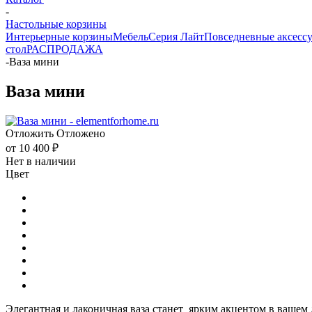
-
Настольные корзины
Интерьерные корзины
Мебель
Серия Лайт
Повседневные аксесс
стол
РАСПРОДАЖА
-
Ваза мини
Ваза мини
Отложить
Отложено
от
10 400 ₽
Нет в наличии
Цвет
Элегантная и лаконичная ваза станет ярким акцентом в вашем 